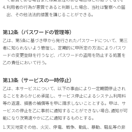
利用者の行為が悪質であると判断した場合、当社は警察への届
出、その他法法的措置を講じることができる。
第12条（パスワードの管理等）
乙は、第5条に基づき甲から発行されたパスワードについて、第三
者に知られないよう管理し、定期的に甲所定の方法によりパスワ
ードの変更登録を行うなど、パスワードの盗用を防止する処置を
乙の責任において行う。
第13条（サービスの一時停止）
乙は、本サービスについて、以下の事由により一定期間停止され
ることをあらかじめ承諾し、サービス停止によるシステム利用料
等の返還、損害の補償等を甲に請求しないこととする。甲は、サ
ービスの停止を乙に事前に通知することができない場合､通知が可
能になり次第速やかに乙に通知するものとする。
天災地変その他、火災、停電、戦争、動乱、暴動、騒乱等の非