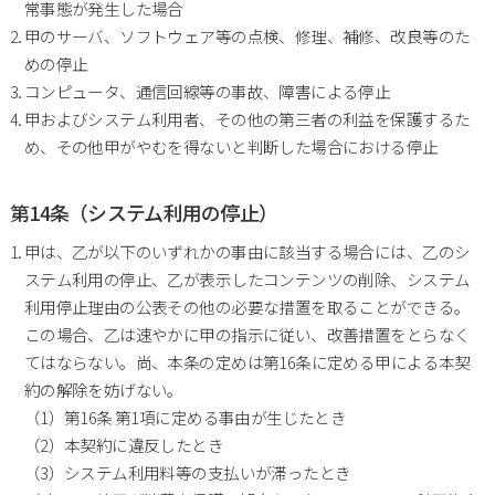
常事態が発生した場合
甲のサーバ、ソフトウェア等の点検、修理、補修、改良等のた
めの停止
コンピュータ、通信回線等の事故、障害による停止
甲およびシステム利用者、その他の第三者の利益を保護するた
め、その他甲がやむを得ないと判断した場合における停止
第14条（システム利用の停止）
甲は、乙が以下のいずれかの事由に該当する場合には、乙のシ
ステム利用の停止、乙が表示したコンテンツの削除、システム
利用停止理由の公表その他の必要な措置を取ることができる。
この場合、乙は速やかに甲の指示に従い、改善措置をとらなく
てはならない。尚、本条の定めは第16条に定める甲による本契
約の解除を妨げない。
（1）第16条 第1項に定める事由が生じたとき
（2）本契約に違反したとき
（3）システム利用料等の支払いが滞ったとき