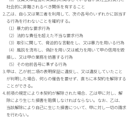
社会的に非難されるべき関係を有すること
乙は、自ら又は第三者を利用して、次の各号のいずれかに該当す
る行為を行わないことを確約する。
（1）暴力的な要求行為
（2）法的な責任を超えた不当な要求行為
（3）取引に関して、脅迫的な言動をし、又は暴力を用いる行為
（4）風説を流布し、偽計を用い又は威力を用いて甲の信用を毀
損し、又は甲の業務を妨害する行為
（5）その他前各号に準ずる行為
甲は、乙が前二項の表明保証に違反し、又は違反していたこと
が判明した場合、何らの催告を要せず、直ちに本契約を解除する
ことができる。
前項の規定により本契約が解除された場合、乙は甲に対し、解
除により生じた損害を賠償しなければならない。なお、乙は、
当該解除により自己に生じた損害について、甲に対し一切の請求
を行わない。