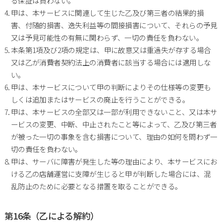
る保証は負わない。
甲は、本サービスに関連して生じた乙及び第三者の結果的損
害、付随的損害、逸失利益等の間接損害について、それらの予見
又は予見可能性の有無に関わらず、一切の責任を負わない。
本条第1項及び2項の規定は、甲に故意又は重過失が存する場合
又は乙が消費者契約法上の消費者に該当する場合には適用しな
い。
甲は、本サービスについて甲の判断によりその仕様等の変更も
しくは追加またはサービスの廃止を行うことができる。
甲は、本サービスの全部又は一部が利用できないこと、又は本サ
ービスの変更、中断、中止されたこと等によって、乙及び第三者
が被った一切の事象を含む損害について、理由の如何を問わず一
切の責任を負わない。
甲は、サーバに障害が発生した等の理由により、本サービスにお
ける乙の店舗運営に支障が生じると甲が判断した場合には、混
乱防止のために必要となる措置を取ることができる。
第16条（乙による解約）