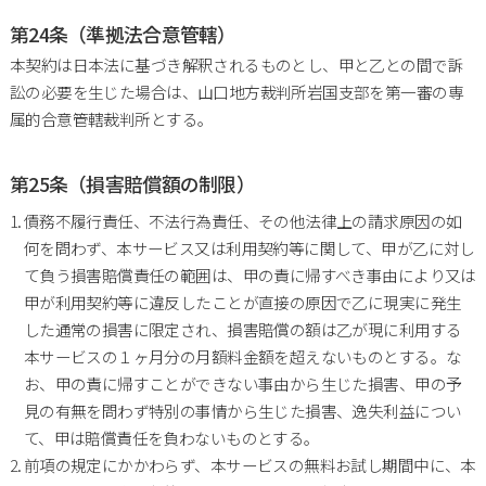
第24条（準拠法合意管轄）
本契約は日本法に基づき解釈されるものとし、甲と乙との間で訴
訟の必要を生じた場合は、山口地方裁判所岩国支部を第一審の専
属的合意管轄裁判所とする。
第25条（損害賠償額の制限）
債務不履行責任、不法行為責任、その他法律上の請求原因の如
何を問わず、本サービス又は利用契約等に関して、甲が乙に対し
て負う損害賠償責任の範囲は、甲の責に帰すべき事由により又は
甲が利用契約等に違反したことが直接の原因で乙に現実に発生
した通常の損害に限定され、損害賠償の額は乙が現に利用する
本サービスの１ヶ月分の月額料金額を超えないものとする。な
お、甲の責に帰すことができない事由から生じた損害、甲の予
見の有無を問わず特別の事情から生じた損害、逸失利益につい
て、甲は賠償責任を負わないものとする。
前項の規定にかかわらず、本サービスの無料お試し期間中に、本