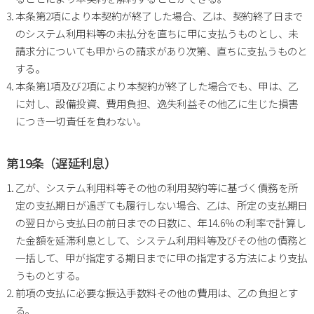
本条第2項により本契約が終了した場合、乙は、契約終了日まで
のシステム利用料等の未払分を直ちに甲に支払うものとし、未
請求分についても甲からの請求があり次第、直ちに支払うものと
する。
本条第1項及び2項により本契約が終了した場合でも、甲は、乙
に対し、設備投資、費用負担、逸失利益その他乙に生じた損害
につき一切責任を負わない。
第19条（遅延利息）
乙が、システム利用料等その他の利用契約等に基づく債務を所
定の支払期日が過ぎても履行しない場合、乙は、所定の支払期日
の翌日から支払日の前日までの日数に、年14.6％の利率で計算し
た金額を延滞利息として、システム利用料等及びその他の債務と
一括して、甲が指定する期日までに甲の指定する方法により支払
うものとする。
前項の支払に必要な振込手数料その他の費用は、乙の負担とす
る。