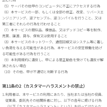
（5）サーバその他甲のコンピュータに不正にアクセスする行為
（6）本サービスの一部、もしくは全部の修正、改変、リバースエ
ンジニアリング、逆アセンブル、逆コンパイルを行うこと、又は
第三者にそれらの行為を行わせること
（7）本サービスの類似品、模倣品、又はデッドコピー等を制作、
売買、譲渡、貸与、保有又は使用すること
（8）本サービスのネットワーク、通信回線又はシステム等に著し
い負荷を与える可能性がある行為、本サービスの安定稼働を妨げ
る可能性がある行為を行うこと
（9）本利用規約に違反し、甲による是正勧告を受けても違反が解
消されない場合
（10）その他、甲が不適切と判断する行為
第11条の2（カスタマーハラスメントの禁止）
利用者は、本サービスの利用にあたり、当社または当社の役員、
従業員、委託先その他関係者に対し、以下の各号に掲げる行為
（以下「カスタマーハラスメント」という）を行ってはならな