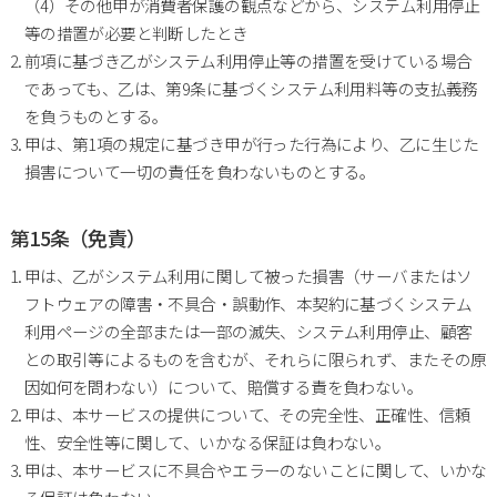
（4）その他甲が消費者保護の観点などから、システム利用停止
等の措置が必要と判断したとき
前項に基づき乙がシステム利用停止等の措置を受けている場合
であっても、乙は、第9条に基づくシステム利用料等の支払義務
を負うものとする。
甲は、第1項の規定に基づき甲が行った行為により、乙に生じた
損害について一切の責任を負わないものとする。
第15条（免責）
甲は、乙がシステム利用に関して被った損害（サーバまたはソ
フトウェアの障害・不具合・誤動作、本契約に基づくシステム
利用ページの全部または一部の滅失、システム利用停止、顧客
との取引等によるものを含むが、それらに限られず、またその原
因如何を問わない）について、賠償する責を負わない。
甲は、本サービスの提供について、その完全性、正確性、信頼
性、安全性等に関して、いかなる保証は負わない。
甲は、本サービスに不具合やエラーのないことに関して、いかな