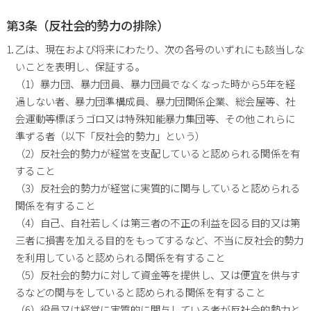
第3条（反社会的勢力の排除）
乙は、現在および将来にわたり、次の各号のいずれにも該当しな
いことを表明し、保証する。
（1）暴力団、暴力団員、暴力団員でなくなった時から5年を経
過しない者、暴力団準構成員、暴力団関係企業、総会屋等、社
会運動等標ぼうゴロ又は特殊知能暴力集団等、その他これらに
準ずる者（以下「反社会的勢力」という）
（2）反社会的勢力が経営を支配していると認められる関係を有
すること
（3）反社会的勢力が経営に実質的に関与していると認められる
関係を有すること
（4）自己、自社若しくは第三者の不正の利益を図る目的又は第
三者に損害を加える目的をもってするなど、不当に反社会的勢力
を利用していると認められる関係を有すること
（5）反社会的勢力に対して資金等を提供し、又は便宜を供与す
るなどの関与をしていると認められる関係を有すること
（6）役員又は経営に実質的に関与している者が反社会的勢力と