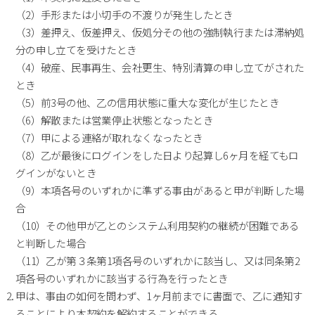
（2）手形または小切手の不渡りが発生したとき
（3）差押え、仮差押え、仮処分その他の強制執行または滞納処
分の申し立てを受けたとき
（4）破産、民事再生、会社更生、特別清算の申し立てがされた
とき
（5）前3号の他、乙の信用状態に重大な変化が生じたとき
（6）解散または営業停止状態となったとき
（7）甲による連絡が取れなくなったとき
（8）乙が最後にログインをした日より起算し6ヶ月を経てもロ
グインがないとき
（9）本項各号のいずれかに準ずる事由があると甲が判断した場
合
（10）その他甲が乙とのシステム利用契約の継続が困難である
と判断した場合
（11）乙が第３条第1項各号のいずれかに該当し、又は同条第2
項各号のいずれかに該当する行為を行ったとき
甲は、事由の如何を問わず、1ヶ月前までに書面で、乙に通知す
ることにより本契約を解約することができる。