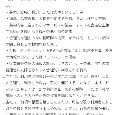
い。
・暴力、威嚇、脅迫、または大声を発する行為
・侮辱、名誉毀損、人格を否定する発言、または性的な言動
・契約内容に含まれないサービスの強要、または社会通念上相
当な範囲を超える金銭その他利益の要求
・合理的な理由のない長時間の拘束、または同一もしくは類似
の問い合わせの執拗な繰り返し
・SNS、インターネット上その他の媒体における誹謗中傷、虚偽
の情報の流布、またはプライバシーの侵害
・従業員等の個人情報の詮索、つきまとい、その他、当社の業
務運営に支障をきたすと合理的に判断される行為
当社は、利用者が前項各号のいずれかに該当する行為を行った
と合理的に判断した場合、事前に通知することなく、本サービ
スの全部もしくは一部の利用停止、契約の解除、または当社の
施設への立ち入り禁止等の措置を講じることができる。
当社は、前項の措置を講じるにあたり、可能な限り利用者に対し
改善の機会を付与するよう努める。ただし、行為の態様が著し
く悪質である場合または緊急性のある場合はこの限りでない。