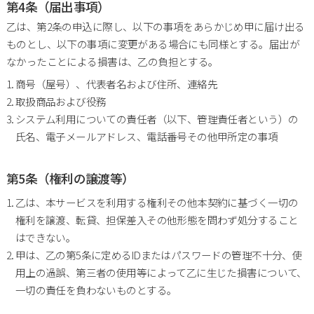
第4条（届出事項）
乙は、第2条の申込に際し、以下の事項をあらかじめ甲に届け出る
ものとし、以下の事項に変更がある場合にも同様とする。届出が
なかったことによる損害は、乙の負担とする。
商号（屋号）、代表者名および住所、連絡先
取扱商品および役務
システム利用についての責任者（以下、管理責任者という）の
氏名、電子メールアドレス、電話番号その他甲所定の事項
第5条（権利の譲渡等）
乙は、本サービスを利用する権利その他本契約に基づく一切の
権利を譲渡、転貸、担保差入その他形態を問わず処分すること
はできない。
甲は、乙の第5条に定めるIDまたはパスワードの管理不十分、使
用上の過誤、第三者の使用等によって乙に生じた損害について、
一切の責任を負わないものとする。